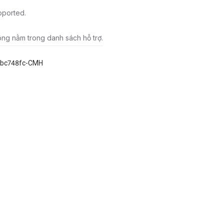
pported.
ông nằm trong danh sách hỗ trợ.
8bc748fc-CMH