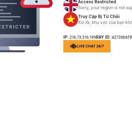
Access Restricted
Sorry, your region is not su
Truy Cập Bị Từ Chối
Xin lỗi, khu vực của bạn kh
IP:
RAY ID:
216.73.216.199
a2726b6f
LIVE CHAT 24/7