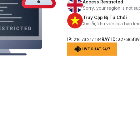
Access Restricted
Sorry, your region is not su
Truy Cập Bị Từ Chối
Xin lỗi, khu vực của bạn kh
IP:
RAY ID:
216.73.217.134
a27685f3
LIVE CHAT 24/7