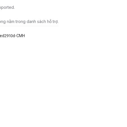
pported.
ông nằm trong danh sách hỗ trợ.
9ed2910d-CMH