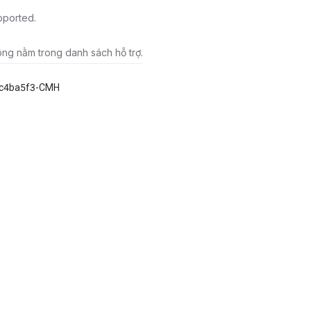
pported.
ông nằm trong danh sách hỗ trợ.
c4ba5f3-CMH