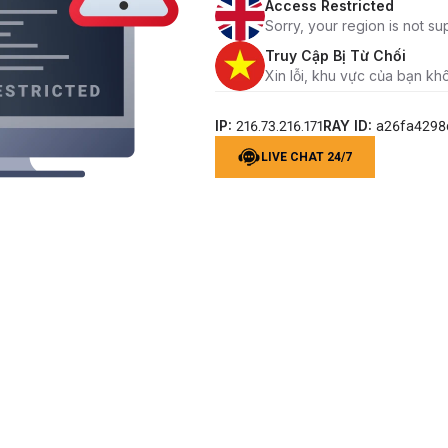
Access Restricted
Sorry, your region is not su
Truy Cập Bị Từ Chối
Xin lỗi, khu vực của bạn kh
IP:
RAY ID:
216.73.216.171
a26fa4298
LIVE CHAT 24/7