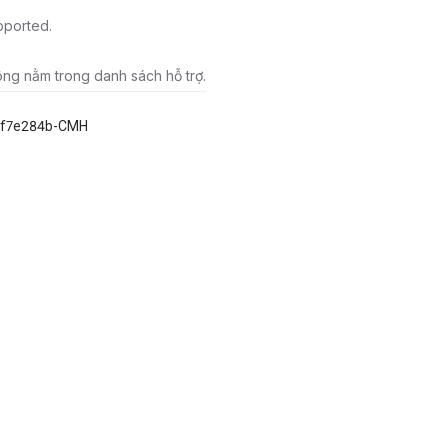
pported.
ông nằm trong danh sách hỗ trợ.
ef7e284b-CMH