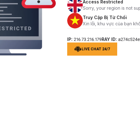
Access Restricted
Sorry, your region is not su
Truy Cập Bị Từ Chối
Xin lỗi, khu vực của bạn kh
IP:
RAY ID:
216.73.216.179
a274c524
LIVE CHAT 24/7